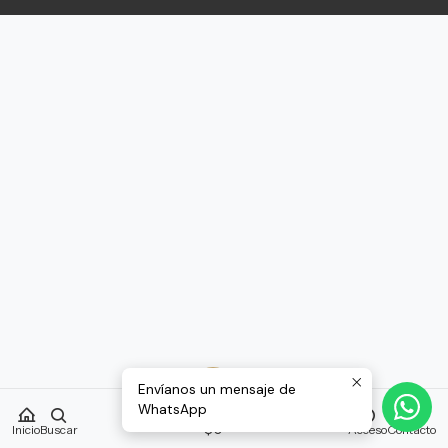
Envíanos un mensaje de
WhatsApp
0
$0
Inicio
Buscar
Acceso
Contacto