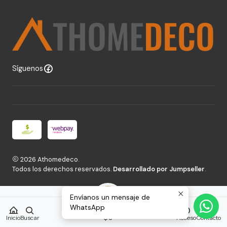
Síguenos
2026 Athomedeco.
Todos los derechos reservados.
Desarrollado por Jumpseller
.
Envíanos un mensaje de
WhatsApp
0
$0
Inicio
Buscar
Acceso
Contacto